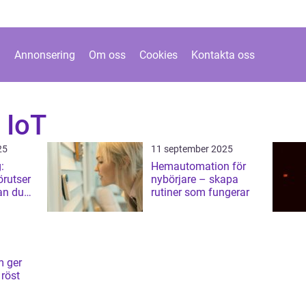
Annonsering
Om oss
Cookies
Kontakta oss
 IoT
25
11 september 2025
:
Hemautomation för
rutser
nybörjare – skapa
an du
rutiner som fungerar
m ger
 röst