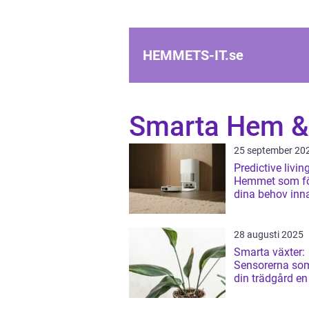
HEMMETS-IT.
se
Smarta Hem &
25 september 20
Predictive living
Hemmet som fö
dina behov inn
uttrycker dem
28 augusti 2025
Smarta växter:
Sensorerna so
din trädgård en