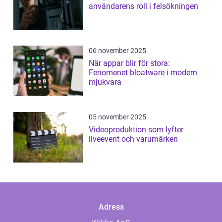
användarens roll i felsökningen
06 november 2025
När appar blir för stora:
Fenomenet bloatware i modern
mjukvara
05 november 2025
Videoproduktion som lyfter
liveevent och varumärken
Adress