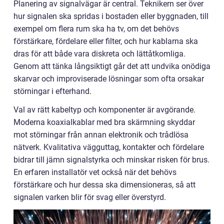
Planering av signalvägar är central. Teknikern ser över
hur signalen ska spridas i bostaden eller byggnaden, till
exempel om flera rum ska ha tv, om det behövs
förstärkare, fördelare eller filter, och hur kablarna ska
dras för att både vara diskreta och lättåtkomliga.
Genom att tänka långsiktigt går det att undvika onödiga
skarvar och improviserade lösningar som ofta orsakar
störningar i efterhand.
Val av rätt kabeltyp och komponenter är avgörande.
Moderna koaxialkablar med bra skärmning skyddar
mot störningar från annan elektronik och trådlösa
nätverk. Kvalitativa vägguttag, kontakter och fördelare
bidrar till jämn signalstyrka och minskar risken för brus.
En erfaren installatör vet också när det behövs
förstärkare och hur dessa ska dimensioneras, så att
signalen varken blir för svag eller överstyrd.