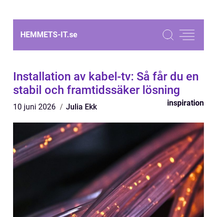
HEMMETS-IT.
se
Installation av kabel-tv: Så får du en
stabil och framtidssäker lösning
inspiration
10 juni 2026
Julia Ekk