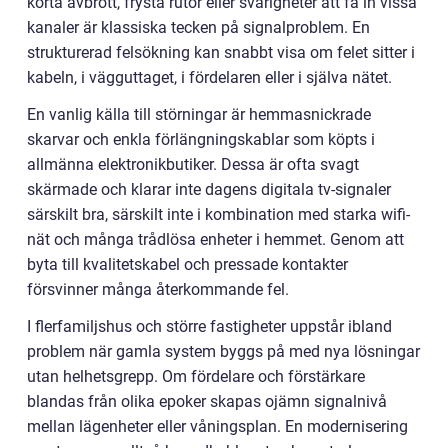
korta avbrott, frysta rutor eller svårigheter att få in vissa
kanaler är klassiska tecken på signalproblem. En
strukturerad felsökning kan snabbt visa om felet sitter i
kabeln, i vägguttaget, i fördelaren eller i själva nätet.
En vanlig källa till störningar är hemmasnickrade
skarvar och enkla förlängningskablar som köpts i
allmänna elektronikbutiker. Dessa är ofta svagt
skärmade och klarar inte dagens digitala tv-signaler
särskilt bra, särskilt inte i kombination med starka wifi-
nät och många trådlösa enheter i hemmet. Genom att
byta till kvalitetskabel och pressade kontakter
försvinner många återkommande fel.
I flerfamiljshus och större fastigheter uppstår ibland
problem när gamla system byggs på med nya lösningar
utan helhetsgrepp. Om fördelare och förstärkare
blandas från olika epoker skapas ojämn signalnivå
mellan lägenheter eller våningsplan. En modernisering