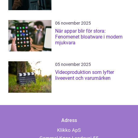
06 november 2025
När appar blir för stora:
Fenomenet bloatware i modern
mjukvara
05 november 2025
Videoproduktion som lyfter
liveevent och varumärken
Adress