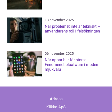
13 november 2025
När problemet inte är tekniskt –
användarens roll i felsökningen
06 november 2025
När appar blir för stora:
Fenomenet bloatware i modern
mjukvara
Adress