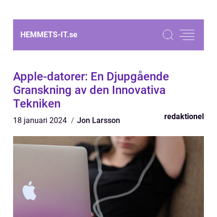
HEMMETS-IT.
se
Apple-datorer: En Djupgående
Granskning av den Innovativa
Tekniken
redaktionel
18 januari 2024
Jon Larsson