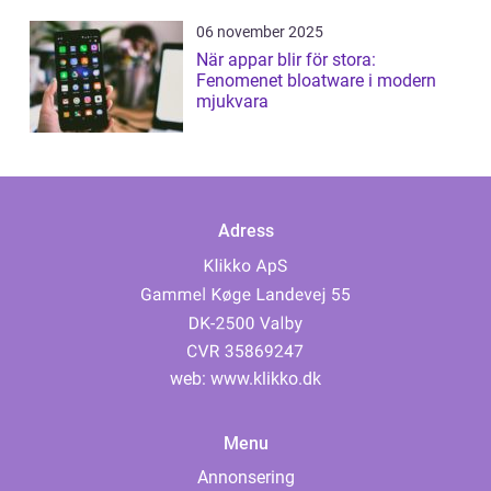
06 november 2025
När appar blir för stora:
Fenomenet bloatware i modern
mjukvara
Adress
web:
www.klikko.dk
Menu
Annonsering