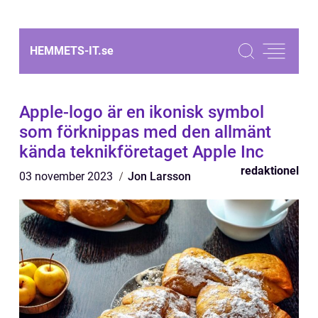
HEMMETS-IT.
se
Apple-logo är en ikonisk symbol
som förknippas med den allmänt
kända teknikföretaget Apple Inc
redaktionel
03 november 2023
Jon Larsson