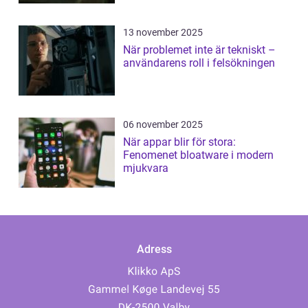
13 november 2025
När problemet inte är tekniskt –
användarens roll i felsökningen
06 november 2025
När appar blir för stora:
Fenomenet bloatware i modern
mjukvara
Adress