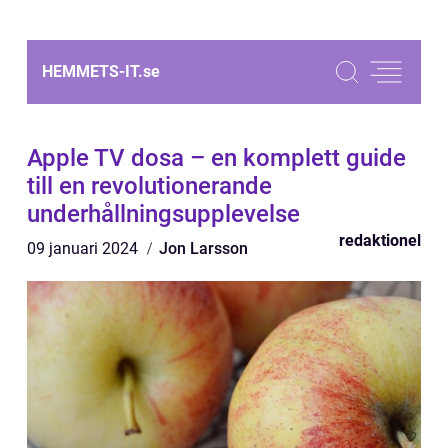
HEMMETS-IT.
se
Apple TV dosa – en komplett guide
till en revolutionerande
underhållningsupplevelse
redaktionel
09 januari 2024
Jon Larsson