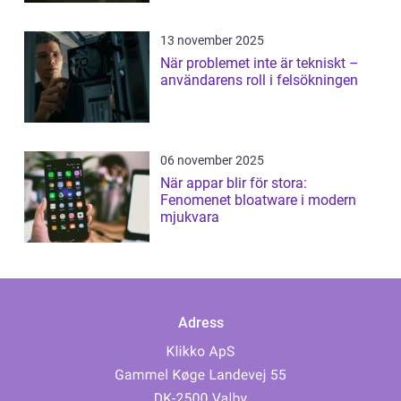
13 november 2025
När problemet inte är tekniskt –
användarens roll i felsökningen
06 november 2025
När appar blir för stora:
Fenomenet bloatware i modern
mjukvara
Adress