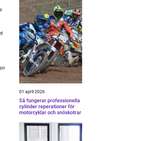
e
et
kan
01 april 2026
Så fungerar professionella
cylinder reperationer för
motorcyklar och snöskotrar