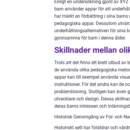
Enligt en undersökning gjord av XYZ I
barn använder appar för att underhål
har märkt en förbättring i sina bar
pedagogiska appar. Dessutom utvärd
underhållningsalternativen för sina 
gynnsamma för barn i denna ålder.
Skillnader mellan oli
Trots att det finns ett brett utbud av b
de använda olika pedagogiska metoder
appar kan till exempel använda visue
instruktioner. För det andra kan de 
problemlösning. Slutligen kan även 
utvecklare och design. Dessa skillnad
deras barns intressen och inlärnings
Historisk Genomgång av För- och Nac
Historiskt sett har föräldrar och vår