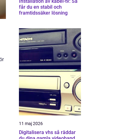
Installation av kabel-tv: Så
får du en stabil och
framtidssäker lösning
ör
11 maj 2026
Digitalisera vhs så räddar
du dina gamla videoband