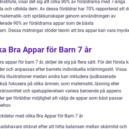
nstitute, visar det sig att cirka 80% av föräldrarna med 7-åriga
la och utbilda dem. Av dessa föräldrar har 70% rapporterat att d
ns matematik- och språkkunskaper genom användningen av
erade 90% av föräldrarna appar som de bästa
barn. Dessa mätningar stöder teorin att bra appar kan vara myck
ka Bra Appar för Barn 7 år
ra appar för barn 7 år, skiljer de sig på flera sätt. För det första 
 och anpassas efter barnets individuella inlärningsstil. Vissa
lla illustrationer medan andra kan inkludera ljudbaserade
också fokusera på olika ämnen, som matematik, läsning eller
gränssnittet och spelupplevelsen variera beroende på appens
er ger föräldrar möjlighet att välja de appar som bäst passar
behov.
kdelar med olika Bra Appar för Barn 7 år
dnadshavare strävat efter att hitta balansen mellan skärmtid och