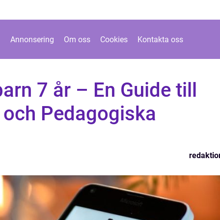
Annonsering
Om oss
Cookies
Kontakta oss
arn 7 år – En Guide till
 och Pedagogiska
redaktio