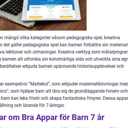
en mängd olika kategorier såsom pedagogiska spel, kreativa
När det gäller pedagogiska spel kan barnen förbättra sin matemat
iva lektioner och utmaningar. Kreativa verktyg som målarprogr
barnen att utforska sin konstnärliga sida och utveckla sina eg
 berättelser erbjuda barnen spännande historiaupplevelser och
erar exempelvis ”Mattekul”, som erbjuder matematikövningar me
ics”, som hjälper barn att lära sig de grundläggande fonem och
 barn kan leka frisör och skapa fantastiska frisyrer. Dessa appa
llning och lärande för 7-åringar.
ar om Bra Appar för Barn 7 år