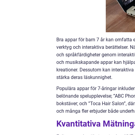
Bra appar för barn 7 år kan omfatta 
verktyg och interaktiva berättelser. 
och språkfärdigheter genom interakt
och musikskapande appar kan hjälpa 
kreationer. Dessutom kan interaktiva
stärka deras läskunnighet.
Populära appar för 7-åringar inklud
belönande spelupplevelse; ”ABC Phon
bokstäver; och ”Toca Hair Salon”, där
och många fler erbjuder både underhå
Kvantitativa Mätning