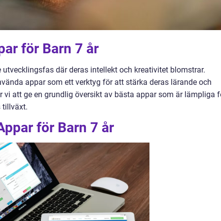
par för Barn 7 år
e utvecklingsfas där deras intellekt och kreativitet blomstrar.
vända appar som ett verktyg för att stärka deras lärande och
 vi att ge en grundlig översikt av bästa appar som är lämpliga f
tillväxt.
Appar för Barn 7 år