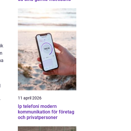
ik
am
na
d
11 april 2026
r
Ip telefoni modern
kommunikation för företag
och privatpersoner