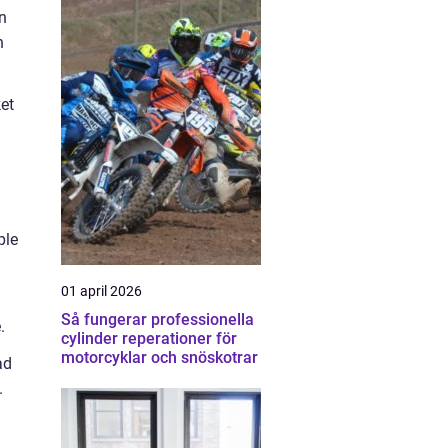
n
h
ket
ple
01 april 2026
Så fungerar professionella
.
cylinder reperationer för
motorcyklar och snöskotrar
ad
.