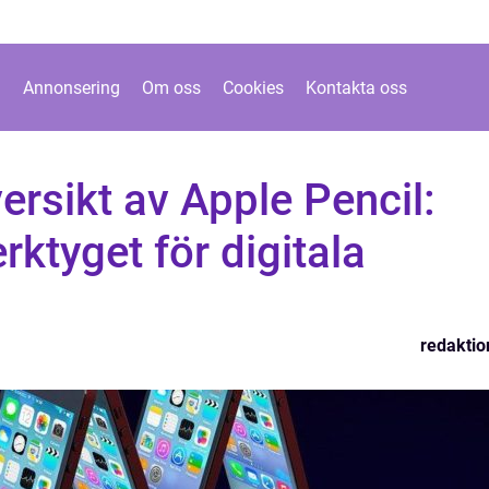
Annonsering
Om oss
Cookies
Kontakta oss
ersikt av Apple Pencil:
rktyget för digitala
redaktio