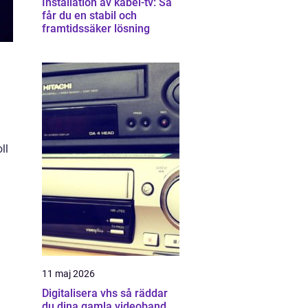
Installation av kabel-tv: Så
får du en stabil och
framtidssäker lösning
ll
11 maj 2026
Digitalisera vhs så räddar
du dina gamla videoband