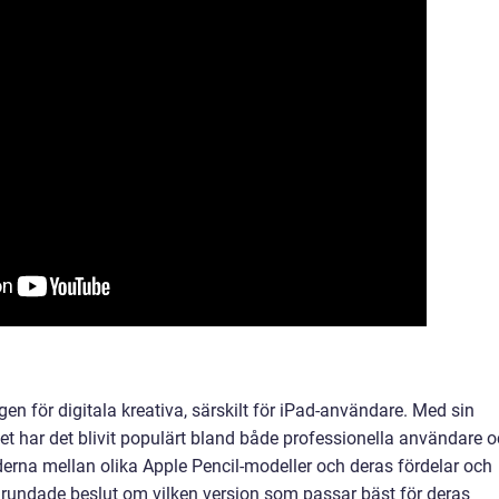
gen för digitala kreativa, särskilt för iPad-användare. Med sin
et har det blivit populärt bland både professionella användare 
derna mellan olika Apple Pencil-modeller och deras fördelar och
grundade beslut om vilken version som passar bäst för deras