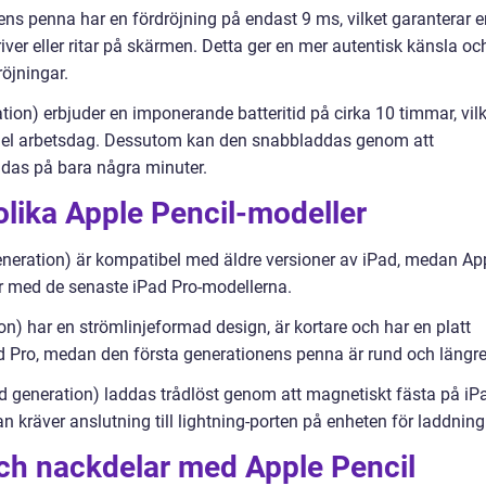
ens penna har en fördröjning på endast 9 ms, vilket garanterar e
ver eller ritar på skärmen. Detta ger en mer autentisk känsla oc
röjningar.
ation) erbjuder en imponerande batteritid på cirka 10 timmar, vil
en hel arbetsdag. Dessutom kan den snabbladdas genom att
ddas på bara några minuter.
olika Apple Pencil-modeller
 generation) är kompatibel med äldre versioner av iPad, medan Ap
ar med de senaste iPad Pro-modellerna.
on) har en strömlinjeformad design, är kortare och har en platt
d Pro, medan den första generationens penna är rund och längre
d generation) laddas trådlöst genom att magnetiskt fästa på iP
kräver anslutning till lightning-porten på enheten för laddning
och nackdelar med Apple Pencil