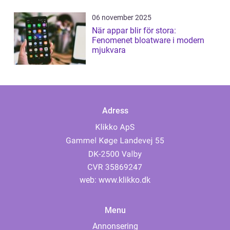
06 november 2025
När appar blir för stora:
Fenomenet bloatware i modern
mjukvara
Adress
web:
www.klikko.dk
Menu
Annonsering