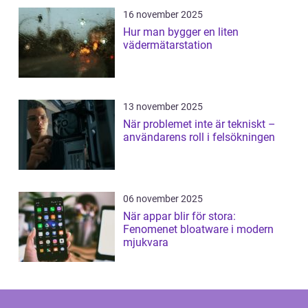
16 november 2025
Hur man bygger en liten
vädermätarstation
13 november 2025
När problemet inte är tekniskt –
användarens roll i felsökningen
06 november 2025
När appar blir för stora:
Fenomenet bloatware i modern
mjukvara