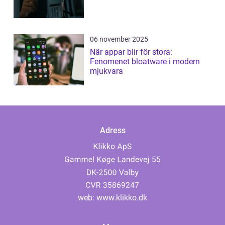
06 november 2025
När appar blir för stora:
Fenomenet bloatware i modern
mjukvara
Adress
web:
www.klikko.dk