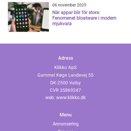
06 november 2025
När appar blir för stora:
Fenomenet bloatware i modern
mjukvara
Adress
web:
www.klikko.dk
Menu
Annonsering