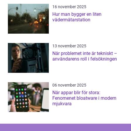
16 november 2025
Hur man bygger en liten
vädermätarstation
13 november 2025
När problemet inte är tekniskt –
användarens roll i felsökningen
06 november 2025
När appar blir för stora:
Fenomenet bloatware i modern
mjukvara