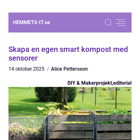
HEMMETS-IT.
se
Skapa en egen smart kompost med
sensorer
14 oktober 2025
Alice Pettersson
DIY & Makerprojekt
,
editorial