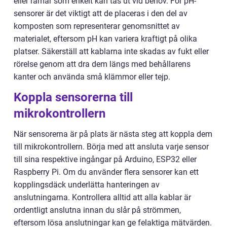
eller ramar som enkelt kan tas ut vid behov. För pH-
sensorer är det viktigt att de placeras i den del av
komposten som representerar genomsnittet av
materialet, eftersom pH kan variera kraftigt på olika
platser. Säkerställ att kablarna inte skadas av fukt eller
rörelse genom att dra dem längs med behållarens
kanter och använda små klämmor eller tejp.
Koppla sensorerna till
mikrokontrollern
När sensorerna är på plats är nästa steg att koppla dem
till mikrokontrollern. Börja med att ansluta varje sensor
till sina respektive ingångar på Arduino, ESP32 eller
Raspberry Pi. Om du använder flera sensorer kan ett
kopplingsdäck underlätta hanteringen av
anslutningarna. Kontrollera alltid att alla kablar är
ordentligt anslutna innan du slår på strömmen,
eftersom lösa anslutningar kan ge felaktiga mätvärden.