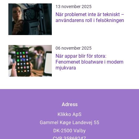
13 november 2025
När problemet inte är tekniskt –
användarens roll i felsökningen
06 november 2025
När appar blir för stora:
Fenomenet bloatware i modern
mjukvara
Adress