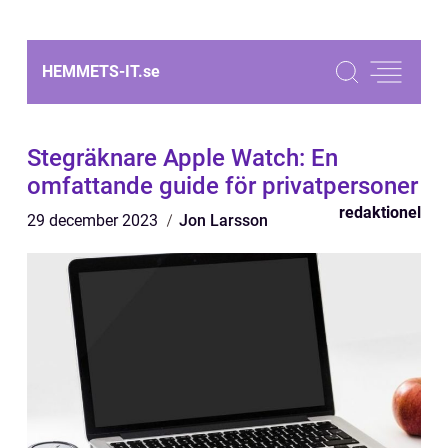
HEMMETS-IT.
se
Stegräknare Apple Watch: En
omfattande guide för privatpersoner
redaktionel
29 december 2023
Jon Larsson