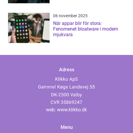
06 november 2025
När appar blir för stora:
Fenomenet bloatware i modern
mjukvara
Adress
web:
www.klikko.dk
Menu