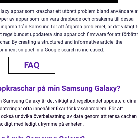
xy appar som kraschar ett utbrett problem bland användare a
yper av appar som kan vara drabbade och orsakerna till dessa
ingarna från Samsung för att åtgärda problemet, är det viktigt f
 regelbundet uppdatera sina appar och firmware för att förbätt
har. By creating a structured and informative article, the
prominent snippet in a Google search is increased.
FAQ
appkraschar på min Samsung Galaxy?
n Samsung Galaxy är det viktigt att regelbundet uppdatera dina
teringar ofta innehåller fixar för kraschproblem. För att
u också undvika överbelastning av data genom att rensa cachen
llräckligt med ledigt utrymme på enheten.