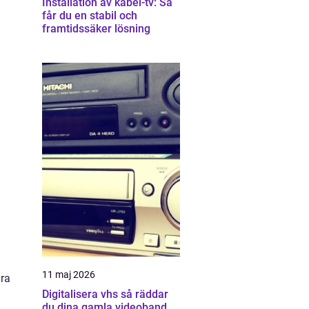
Installation av kabel-tv: Så
får du en stabil och
framtidssäker lösning
11 maj 2026
ära
Digitalisera vhs så räddar
du dina gamla videoband