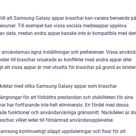
na till att Samsung Galaxy appar kraschar kan variera beroende p
esurser. Till exempel kan vissa sociala medieappar uppleva
 av data, medan andra appar kanske inte är kompatibla med de
r användarnas egna inställningar och preferenser. Vissa använd
eder till kraschar orsakade av konflikter med andra appar eller
t att vissa appar är mer utsatta för kraschar på grund av brister
ckdelar med olika Samsung Galaxy appar som kraschar
gningar för att förbättra prestandan och stabiliteten för sina
 har fortfarande inte helt eliminerats. En fördel med dessa
rade funktioner och användarvänliga gränssnitt. Nackdelen är d
aschar, vilket leder till försämrad användarupplevelse.
amsung kontinuerligt släppt uppdateringar och fixar för att