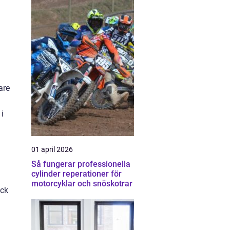
å
n
are
 i
01 april 2026
Så fungerar professionella
cylinder reperationer för
motorcyklar och snöskotrar
ock