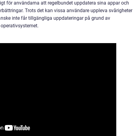
igt för användarna att regelbundet uppdatera sina appar och
örbättringar. Trots det kan vissa användare uppleva svårigheter
nske inte får tillgängliga uppdateringar på grund av
 operativsystemet.