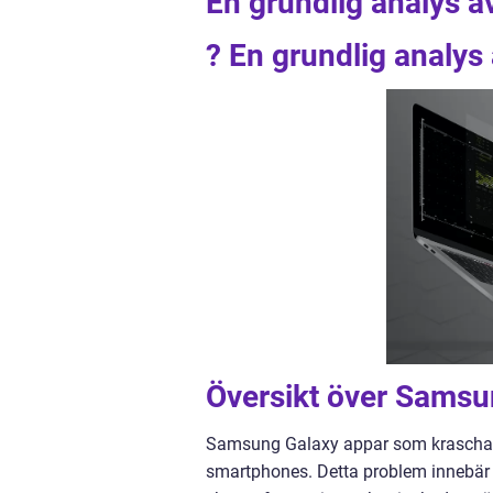
En grundlig analys a
? En grundlig analys
Översikt över Samsu
Samsung Galaxy appar som kraschar h
smartphones. Detta problem innebär a