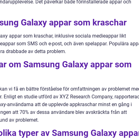
ndarupplevelse. Det påverkar både förinstallerade appar och
sung Galaxy appar som kraschar
axy appar som kraschar, inklusive sociala medieappar likt
appar som SMS och e-post, och även spelappar. Populära app
ara drabbade av detta problem.
gar om Samsung Galaxy appar som
kan vi få en bättre förståelse för omfattningen av problemet me
 Enligt en studie utförd av XYZ Research Company, rapportera
y-användarna att de upplevde appkraschar minst en gång i
gen att 70% av dessa användare blev avskräckta från att
und av problemet.
olika typer av Samsung Galaxy appa