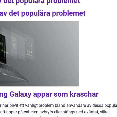
v det populära problemet
 av det populära problemet
ng Galaxy appar som kraschar
ar blivit ett vanligt problem bland användare av dessa popul
tt appar på enheten avbryts eller stängs ned oväntat, vilket